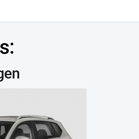
s:
gen